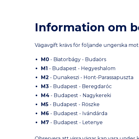
Information om b
Vägavgift krävs för följande ungerska mot
M0
- Biatorbágy - Budaörs
M1
- Budapest - Hegyeshalom
M2
- Dunakeszi - Hont-Parassapuszta
M3
- Budapest - Beregdaróc
M4
- Budapest - Nagykereki
M5
- Budapest - Röszke
M6
- Budapest - Ivándárda
M7
- Budapest - Letenye
Observera att vissa vägar kan vara under