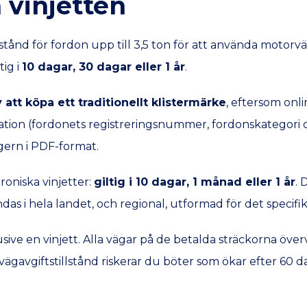
vinjetten
illstånd för fordon upp till 3,5 ton för att använda mot
tig i
10 dagar, 30 dagar eller 1 år
.
 att köpa ett traditionellt klistermärke
, eftersom onli
rmation (fordonets registreringsnummer, fordonskategori os
ern i PDF-format.
roniska vinjetter:
giltig i 10 dagar, 1 månad eller 1 år
. 
as i hela landet, och regional, utformad för det specifik
sive en vinjett. Alla vägar på de betalda sträckorna öve
 vägavgiftstillstånd riskerar du böter som ökar efter 60 da