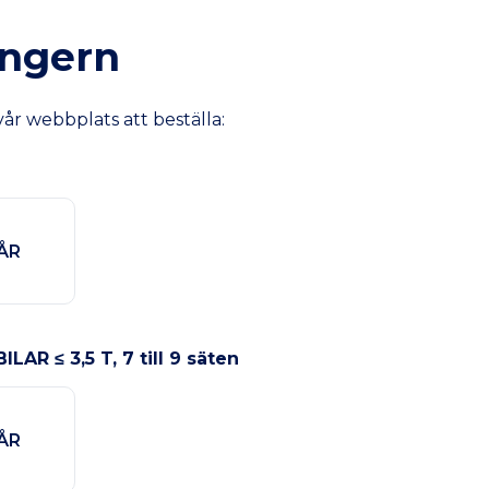
Ungern
vår webbplats att beställa:
 ÅR
 ≤ 3,5 T, 7 till 9 säten
 ÅR