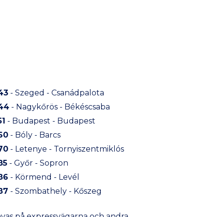
43
- Szeged - Csanádpalota
44
- Nagykőrös - Békéscsaba
51
- Budapest - Budapest
60
- Bóly - Barcs
70
- Letenye - Tornyiszentmiklós
85
- Győr - Sopron
86
- Körmend - Levél
87
- Szombathely - Kőszeg
rävas på expressvägarna och andra