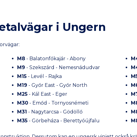
etalvägar i Ungern
orvägar:
M8
- Balatonfőkajár - Abony
M
M9
- Szekszárd - Nemesnádudvar
M
M15
- Levél - Rajka
M
M19
- Győr East - Győr North
M
M25
- Kál East - Eger
M
M30
- Emőd - Tornyosnémeti
M
M31
- Nagytarcsa - Gödöllő
M
M35
- Görbeháza - Berettyóújfalu
M
 konstruktion. Dessutom kan en ungersk vinjett också k